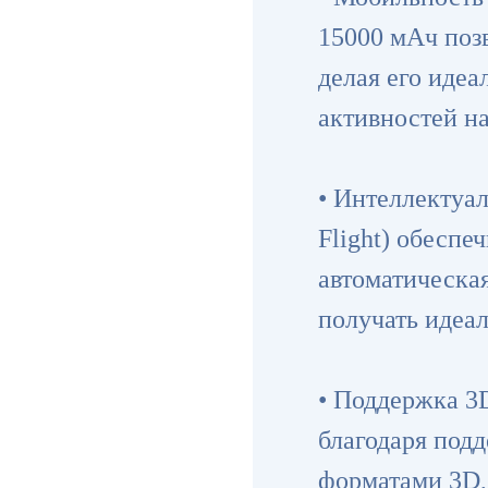
15000 мАч позв
делая его иде
активностей на
• Интеллектуа
Flight) обеспе
автоматическа
получать идеал
• Поддержка 3
благодаря под
форматами 3D,