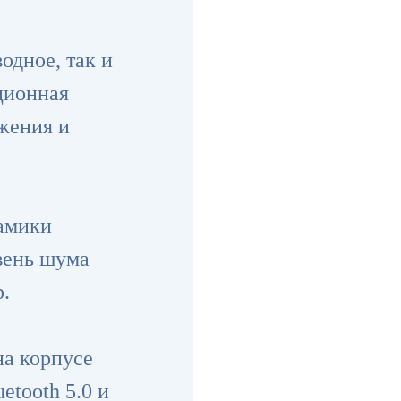
одное, так и
ционная
жения и
намики
вень шума
р.
на корпусе
etooth 5.0 и