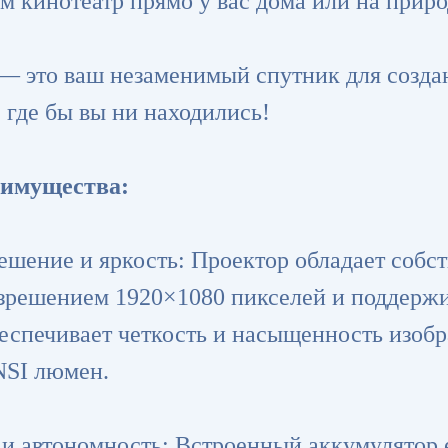
м кинотеатр прямо у вас дома или на приро
— это ваш незаменимый спутник для созда
 где бы вы ни находились!
имущества:
решение и яркость: Проектор обладает собс
зрешением 1920×1080 пикселей и поддержи
беспечивает четкость и насыщенность изоб
NSI люмен.
 и автономность: Встроенный аккумулятор