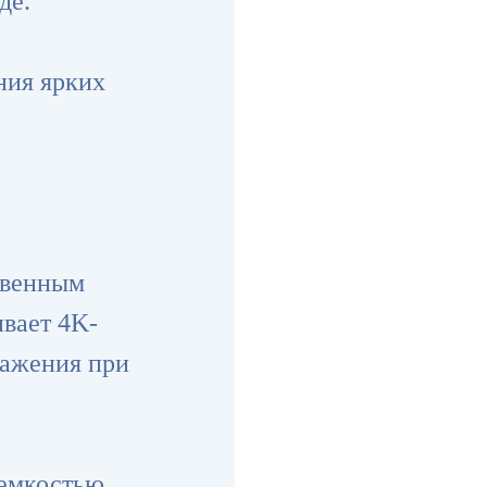
де.
ния ярких
твенным
вает 4K-
ражения при
 емкостью