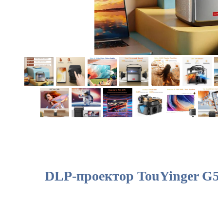
DLP-проектор TouYinger G