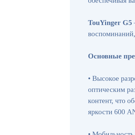
обеспечивая ва
TouYinger G5
воспоминаний,
Основные пре
• Высокое раз
оптическим ра
контент, что о
яркости 600 A
• Мобильность