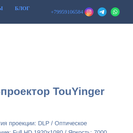
Ы
БЛОГ
+79959106584
проектор TouYinger
ия проекции: DLP / Оптическое
ие: Full HD 1920x1080 / Яркость: 7000