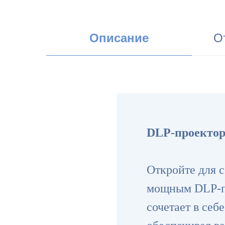
Описание
О
DLP-проектор
Откройте для 
мощным DLP-пр
сочетает в себ