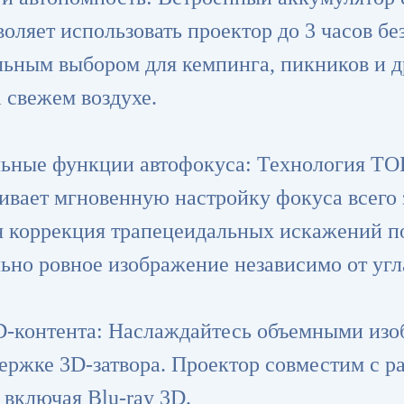
оляет использовать проектор до 3 часов бе
альным выбором для кемпинга, пикников и 
 свежем воздухе.
льные функции автофокуса: Технология TOF
чивает мгновенную настройку фокуса всего з
я коррекция трапецеидальных искажений п
ьно ровное изображение независимо от угл
D-контента: Наслаждайтесь объемными из
держке 3D-затвора. Проектор совместим с 
 включая Blu-ray 3D.