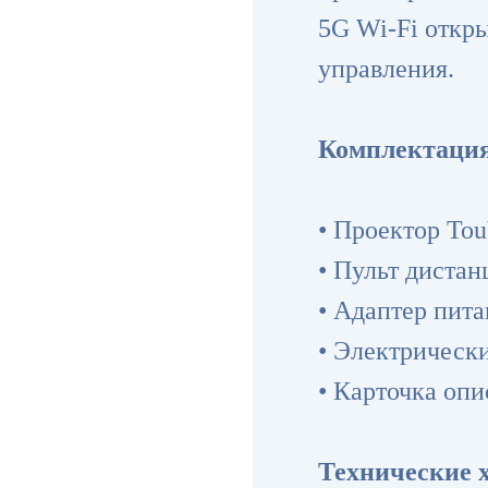
5G Wi-Fi откр
управления.
Комплектация
• Проектор Tou
• Пульт диста
• Адаптер пит
• Электрическ
• Карточка оп
Технические 