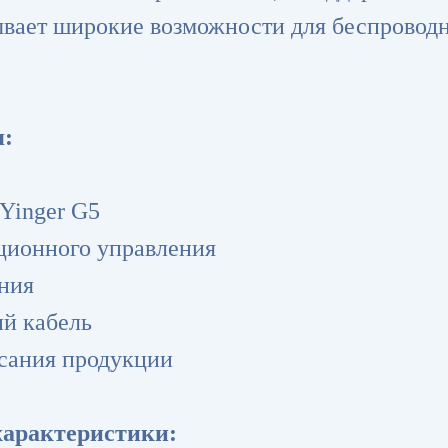
ывает широкие возможности для беспровод
:
Yinger G5
нционного управления
ания
ий кабель
исания продукции
характеристики: