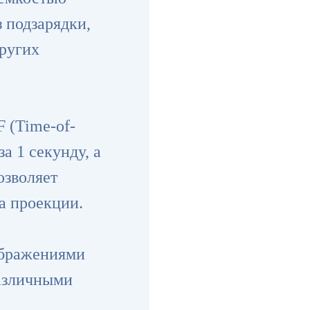
з подзарядки,
других
 (Time-of-
а 1 секунду, а
озволяет
а проекции.
ображениями
различными