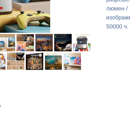
люмен / 
изображе
50000 ч.
5