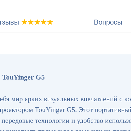
тзывы
★★★★★
Вопросы
 TouYinger G5
себя мир ярких визуальных впечатлений с 
оектором TouYinger G5. Этот портативны
е передовые технологии и удобство использ