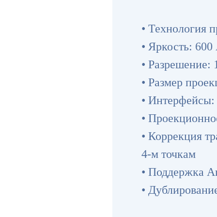
• Технология 
• Яркость: 60
• Разрешение:
• Размер прое
• Интерфейсы:
• Проекционное
• Коррекция т
4-м точкам
• Поддержка An
• Дублирование