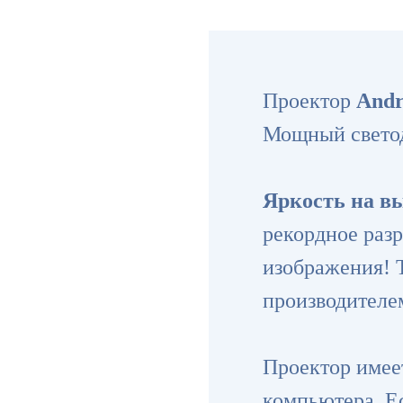
Проектор
And
Мощный свето
Яркость на в
рекордное разр
изображения! Т
производителем
Проектор имее
компьютера. Е