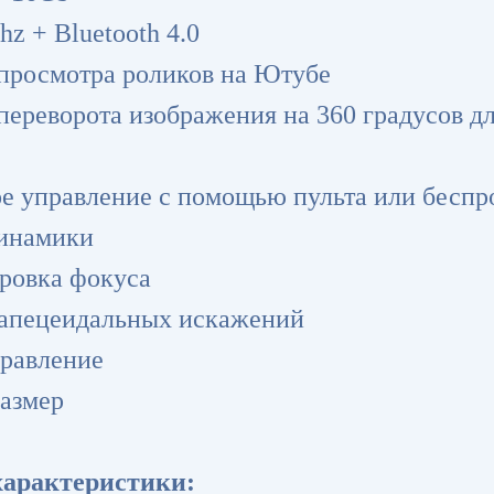
hz + Bluetooth 4.0
просмотра роликов на Ютубе
переворота изображения на 360 градусов д
е управление с помощью пульта или бесп
динамики
ировка фокуса
рапецеидальных искажений
правление
азмер
характеристики: