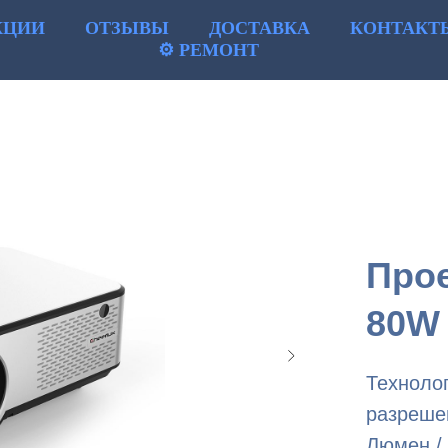
КЦИИ
ОТЗЫВЫ
ДОСТАВКА
КОНТАКТ
⚙ РЕМОНТ
Про
80W
Технолог
разрешен
Люмен / 