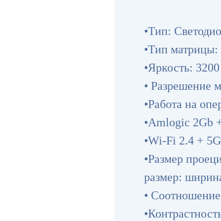
•Тип: Светоди
•Тип матрицы:
•Яркость: 320
• Разрешение 
•Работа на опе
•Amlogic 2Gb 
•Wi-Fi 2.4 + 5G
•Размер проец
размер: ширина
• Соотношение 
•Контрастность