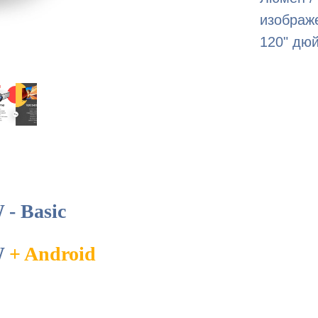
изображ
120" дюй
- Basic
W
+ Android