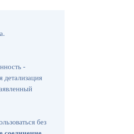
а.
нность -
я детализация
заявленный
ользоваться без
е соединение
.